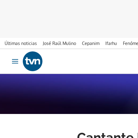
Últimas noticias
José Raúl Mulino
Cepanim
Ifarhu
Fenóme
Ir al contenido
Obrir navegació
Cantante