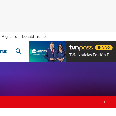
n Miguelito
Donald Trump
EN VIVO
ENIDOS ESPECIALES
NOVELAS
PROGRAMAS
GENTE TVN
PROG
TVN Noticias Edición Estelar