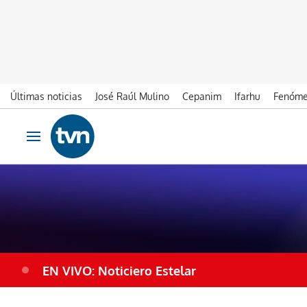
Últimas noticias
José Raúl Mulino
Cepanim
Ifarhu
Fenóme
Ir al contenido
Obrir navegació
EN VIVO: Noticiero Estelar