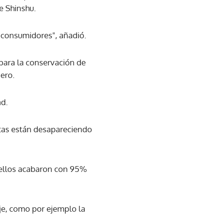
e Shinshu.
y consumidores", añadió.
para la conservación de
ero.
ad.
ntas están desapareciendo
 ellos acabaron con 95%
aje, como por ejemplo la