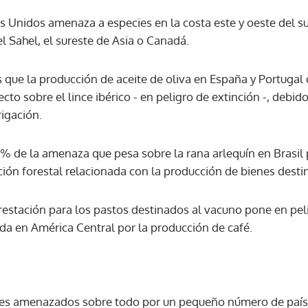
s Unidos amenaza a especies en la costa este y oeste del s
el Sahel, el sureste de Asia o Canadá.
ACEPTAR
s que la producción de aceite de oliva en España y Portugal
cto sobre el lince ibérico - en peligro de extinción -, debid
rigación.
2% de la amenaza que pesa sobre la rana arlequín en Brasil 
ción forestal relacionada con la producción de bienes dest
forestación para los pastos destinados al vacuno pone en pe
a en América Central por la producción de café.
res amenazados sobre todo por un pequeño número de paíse