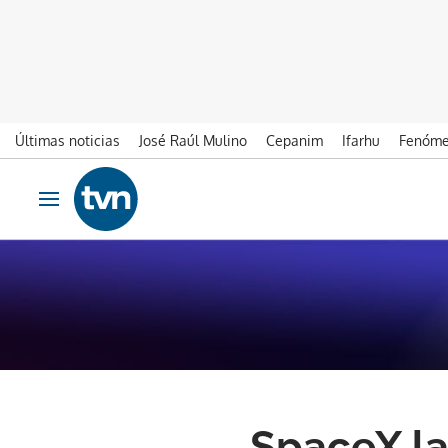
Últimas noticias
José Raúl Mulino
Cepanim
Ifarhu
Fenóme
Ir al contenido
Obrir navegació
SpaceX la