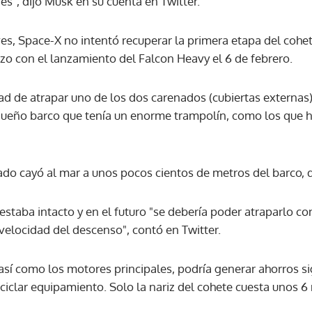
res", dijo Musk en su cuenta en Twitter.
ves, Space-X no intentó recuperar la primera etapa del cohe
izo con el lanzamiento del Falcon Heavy el 6 de febrero.
ad de atrapar uno de los dos carenados (cubiertas externas
queño barco que tenía un enorme trampolín, como los que ha
nado cayó al mar a unos pocos cientos de metros del barco, 
estaba intacto y en el futuro "se debería poder atraparlo 
velocidad del descenso", contó en Twitter.
así como los motores principales, podría generar ahorros si
eciclar equipamiento. Solo la nariz del cohete cuesta unos 6