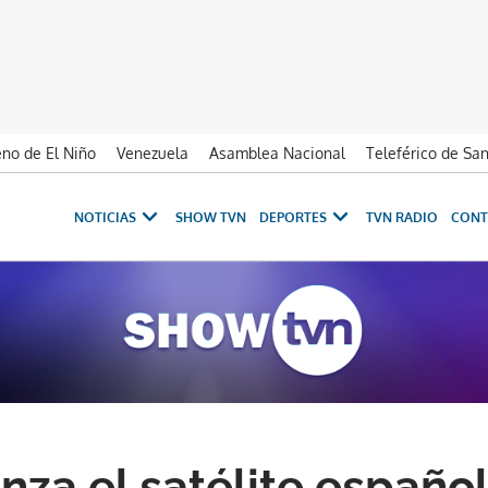
no de El Niño
Venezuela
Asamblea Nacional
Teleférico de Sa
NOTICIAS
SHOW TVN
DEPORTES
TVN RADIO
CONT
nza el satélite españo