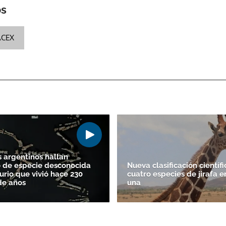
os
ACEX
s argentinos hallan
 de especie desconocida
Nueva clasificación científi
urio que vivió hace 230
cuatro especies de jirafa e
de años
una