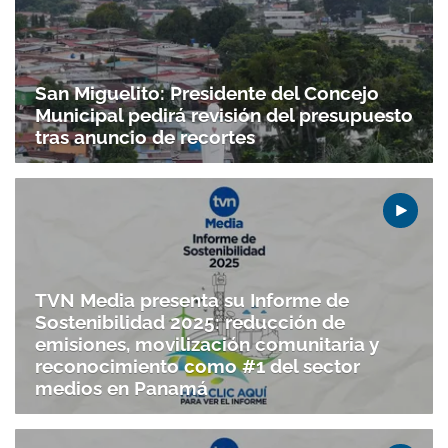
Gracias por suscribirte a nuestro boletín.
San Miguelito: Presidente del Concejo
Municipal pedirá revisión del presupuesto
ACEPTAR
tras anuncio de recortes
TVN Media presenta su Informe de
Sostenibilidad 2025: reducción de
emisiones, movilización comunitaria y
reconocimiento como #1 del sector
medios en Panamá