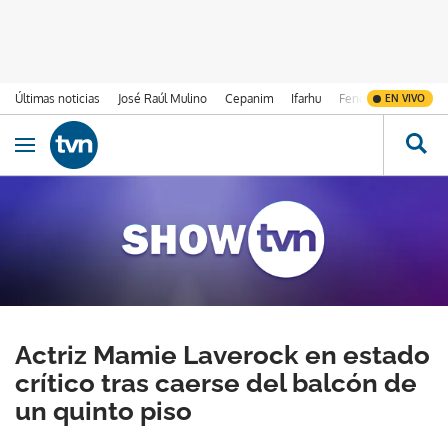
Últimas noticias
José Raúl Mulino
Cepanim
Ifarhu
Fenómeno de El Ni
EN VIVO
Ir al contenido
Obrir navegació
Actriz Mamie Laverock en estado
crítico tras caerse del balcón de
un quinto piso