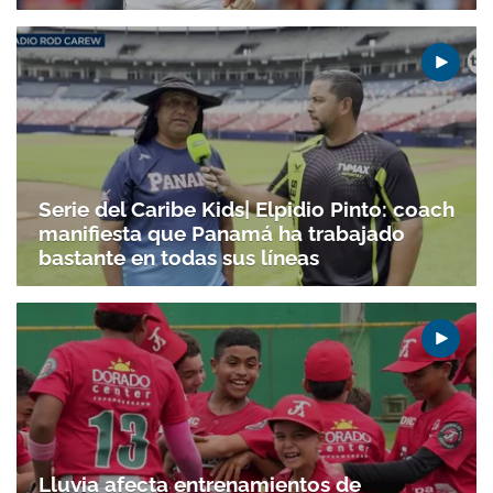
Serie del Caribe Kids| Elpidio Pinto: coach
manifiesta que Panamá ha trabajado
Gracias por suscribirte a nuestro boletín.
bastante en todas sus líneas
ACEPTAR
Lluvia afecta entrenamientos de