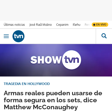
Últimas noticias
José Raúl Mulino
Cepanim
Ifarhu
Fenómeno de El Ni
EN VIVO
Ir al contenido
Obrir navegació
TRAGEDIA EN HOLLYWOOD
Armas reales pueden usarse de
forma segura en los sets, dice
Matthew McConaughey