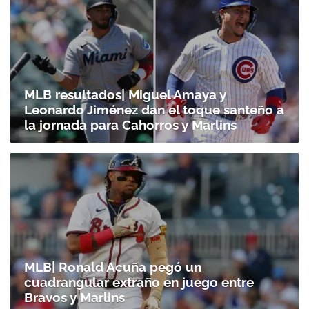
MLB resultados| Miguel Amaya y
Leonardo Jiménez dan el toque santeño a
la jornada para Cahorros y Marlins
MLB| Ronald Acuña pegó un
cuadrangular extraño en juego entre
Bravos y Marlins