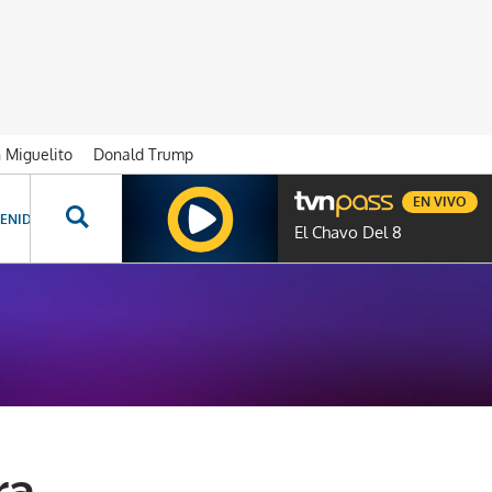
n Miguelito
Donald Trump
EN VIVO
ENIDOS ESPECIALES
NOVELAS
PROGRAMAS
GENTE TVN
PROG
El Chavo Del 8
ra