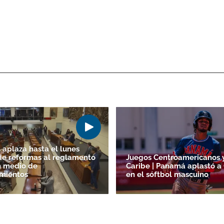
aplaza hasta el lunes
de reformas al reglamento
Juegos Centroamericanos 
n medio de
Caribe | Panamá aplastó a
mientos
en el sóftbol mascuino