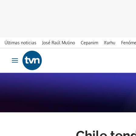
Últimas noticias
José Raúl Mulino
Cepanim
Ifarhu
Fenóme
Ir al contenido
Obrir navegació
Chile ten