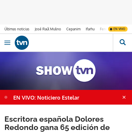
Últimas noticias
José Raúl Mulino
Cepanim
Ifarhu
Fenómeno de El Ni
EN VIVO
Ir al contenido
Obrir navegació
EN VIVO: Noticiero Estelar
Escritora española Dolores
Redondo gana 65 edición de