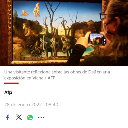
Una visitante reflexiona sobre las obras de Dalí en una
exposición en Viena
/
AFP
Afp
28 de enero 2022 - 08:40