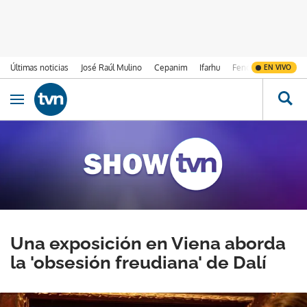
Últimas noticias
José Raúl Mulino
Cepanim
Ifarhu
Fenómeno de El Ni
EN VIVO
Ir al contenido
Obrir navegació
Una exposición en Viena aborda
la 'obsesión freudiana' de Dalí