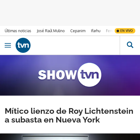
Últimas noticias
José Raúl Mulino
Cepanim
Ifarhu
Fenómeno de El Ni
EN VIVO
Ir al contenido
Obrir navegació
Mítico lienzo de Roy Lichtenstein
a subasta en Nueva York