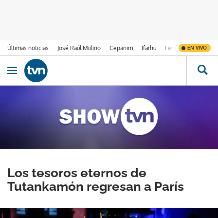
Últimas noticias
José Raúl Mulino
Cepanim
Ifarhu
Fenómeno de El Ni
EN VIVO
Ir al contenido
Obrir navegació
Los tesoros eternos de
Tutankamón regresan a París