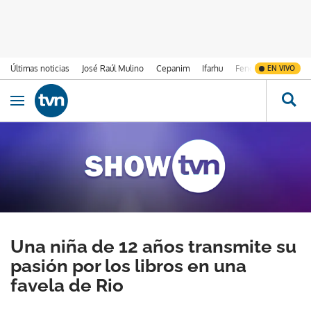
Últimas noticias
José Raúl Mulino
Cepanim
Ifarhu
Fenómeno de El Ni
EN VIVO
Ir al contenido
Obrir navegació
Una niña de 12 años transmite su
pasión por los libros en una
favela de Rio