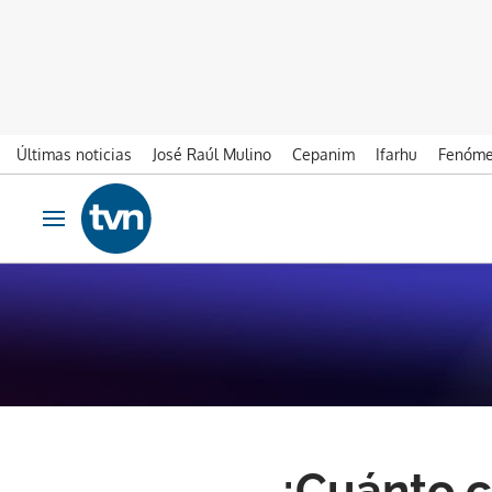
Últimas noticias
José Raúl Mulino
Cepanim
Ifarhu
Fenóme
Ir al contenido
Obrir navegació
¿Cuánto c