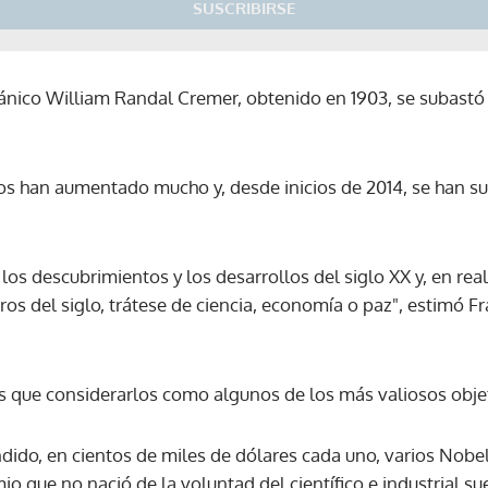
SUSCRIBIRSE
itánico William Randal Cremer, obtenido en 1903, se subastó
os han aumentado mucho y, desde inicios de 2014, se han 
los descubrimientos y los desarrollos del siglo XX y, en rea
os del siglo, trátese de ciencia, economía o paz", estimó F
 que considerarlos como algunos de los más valiosos obje
ido, en cientos de miles de dólares cada uno, varios Nobele
Gracias por suscribirte a nuestro boletín.
o que no nació de la voluntad del científico e industrial su