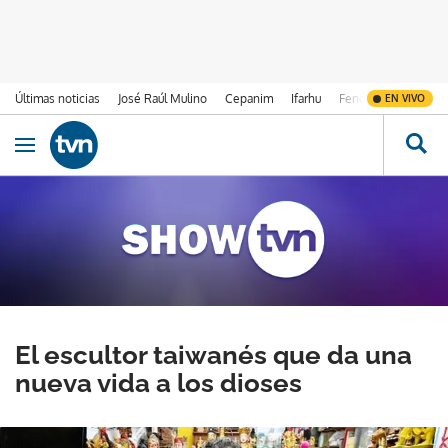
Últimas noticias
José Raúl Mulino
Cepanim
Ifarhu
Fenómeno de El Ni
EN VIVO
Ir al contenido
Obrir navegació
El escultor taiwanés que da una
nueva vida a los dioses