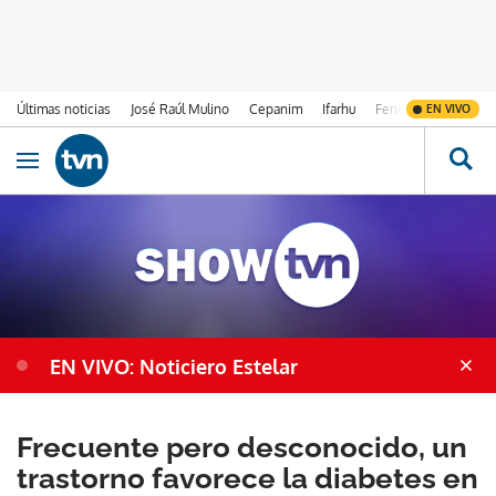
Últimas noticias
José Raúl Mulino
Cepanim
Ifarhu
Fenómeno de El Ni
EN VIVO
Ir al contenido
Obrir navegació
EN VIVO: Noticiero Estelar
Frecuente pero desconocido, un
trastorno favorece la diabetes en