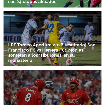
sus 24 clubes afiliados
LPF Torneo Apertura 2026 resultado| San
Francisco FC vs Herrera FC: 'Monjes'
someten a los 'Tiburones' en su
monasterio