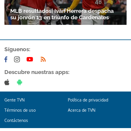
Gracias por suscribirte a nuestro boletín.
MLB resultados| Iván Herrera despacha
su jonrón 13 en triunfo de Cardenales
ACEPTAR
Síguenos:
Descubre nuestras apps:
Gente TVN
Política de privacidad
Términos de uso
Acerca de TVN
Contáctenos