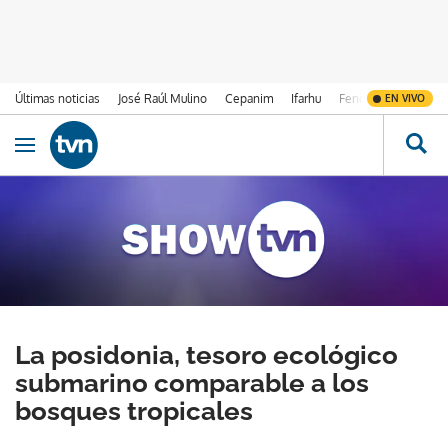
Últimas noticias
José Raúl Mulino
Cepanim
Ifarhu
Fenómeno de El Ni
EN VIVO
Ir al contenido
Obrir navegació
La posidonia, tesoro ecológico
submarino comparable a los
bosques tropicales