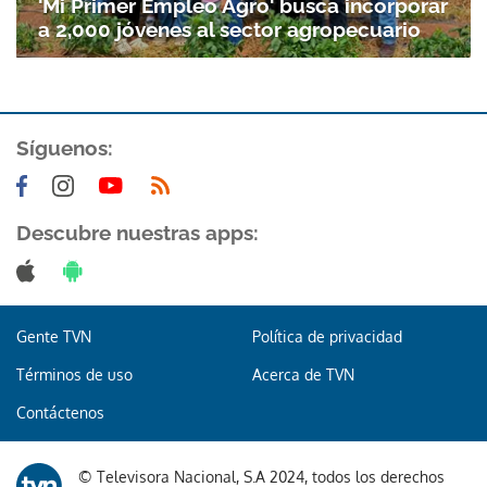
'Mi Primer Empleo Agro' busca incorporar
a 2,000 jóvenes al sector agropecuario
Síguenos:
Descubre nuestras apps:
Gente TVN
Política de privacidad
Términos de uso
Acerca de TVN
Contáctenos
Gracias por suscribirte a nuestro boletín.
© Televisora Nacional, S.A 2024, todos los derechos