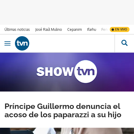
Últimas noticias
José Raúl Mulino
Cepanim
Ifarhu
Fenómeno de El Ni
EN VIVO
Ir al contenido
Obrir navegació
Príncipe Guillermo denuncia el
acoso de los paparazzi a su hijo