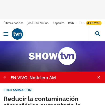
Últimas noticias
José Raúl Mulino
Cepanim
Ifarhu
Fenómeno de El Ni
EN VIVO
Ir al contenido
Obrir navegació
EN VIVO: Noticiero AM
CONTAMINACIÓN
Reducir la contaminación