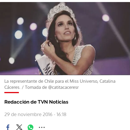
La representante de Chile para el Miss Universo, Catalina
Cáceres.
/
Tomada de @catitacaceresr
Redacción de TVN Noticias
29 de noviembre 2016 - 16:18