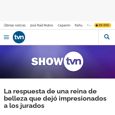
Últimas noticias
José Raúl Mulino
Cepanim
Ifarhu
Fenómeno de El Ni
EN VIVO
Ir al contenido
Obrir navegació
La respuesta de una reina de
belleza que dejó impresionados
a los jurados