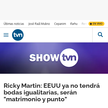
Últimas noticias
José Raúl Mulino
Cepanim
Ifarhu
Fenómeno de El Ni
EN VIVO
Ir al contenido
Obrir navegació
Ricky Martin: EEUU ya no tendrá
bodas igualitarias, serán
"matrimonio y punto"