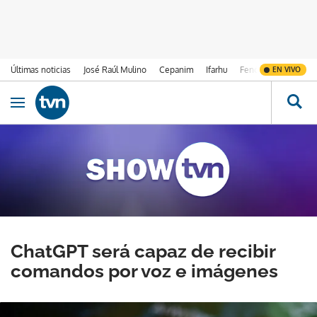
Últimas noticias
José Raúl Mulino
Cepanim
Ifarhu
Fenómeno de El Ni
EN VIVO
Ir al contenido
Obrir navegació
ChatGPT será capaz de recibir
comandos por voz e imágenes