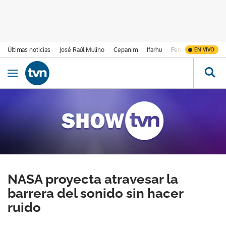
Últimas noticias
José Raúl Mulino
Cepanim
Ifarhu
Fenómeno de El Ni
EN VIVO
Ir al contenido
Obrir navegació
NASA proyecta atravesar la
barrera del sonido sin hacer
ruido