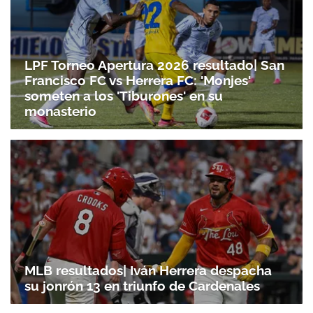
LPF Torneo Apertura 2026 resultado| San
Francisco FC vs Herrera FC: 'Monjes'
someten a los 'Tiburones' en su
monasterio
MLB resultados| Iván Herrera despacha
su jonrón 13 en triunfo de Cardenales