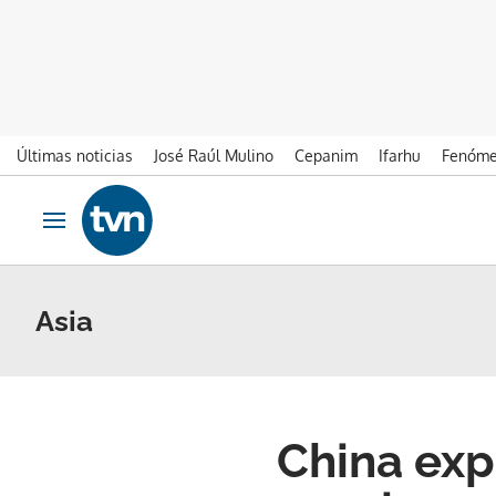
Últimas noticias
José Raúl Mulino
Cepanim
Ifarhu
Fenóme
Ir al contenido
Obrir navegació
Asia
China expr