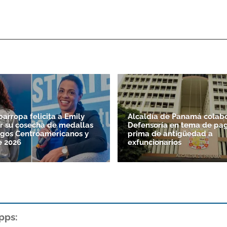
parropa felicita a Emily
Alcaldía de Panamá colabo
r su cosecha de medallas
Defensoría en tema de pag
egos Centroamericanos y
prima de antigüedad a
e 2026
exfuncionarios
pps: