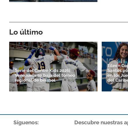
Lo último
Eileen Co
Serie del Caribe Kids 2026|
Santos po
Venezuela se baja del torneo
en los Ju
regional de béisbol
del Carib
Síguenos:
Descubre nuestras a