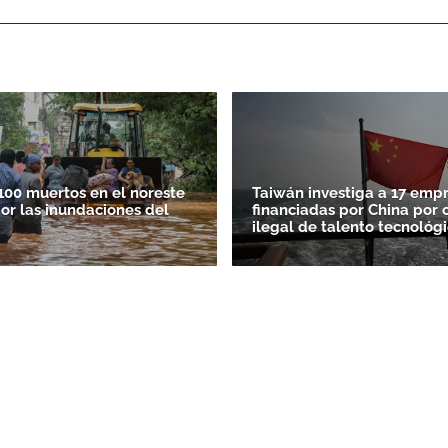
100 muertos en el noreste
Taiwán investiga a 17 emp
por las inundaciones del
financiadas por China por 
ilegal de talento tecnológ