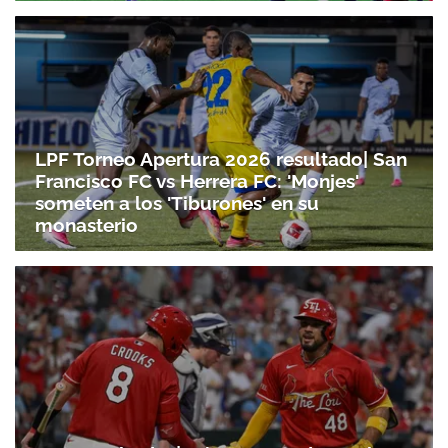
LPF Torneo Apertura 2026 resultado| San
Francisco FC vs Herrera FC: 'Monjes'
someten a los 'Tiburones' en su
monasterio