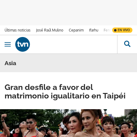
Últimas noticias
José Raúl Mulino
Cepanim
Ifarhu
Fenómeno de El Ni
EN VIVO
Ir al contenido
Obrir navegació
Asia
Gran desfile a favor del
matrimonio igualitario en Taipéi