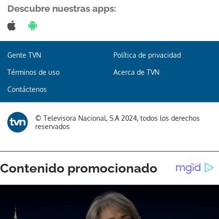
Descubre nuestras apps:
Gente TVN
Política de privacidad
Gracias por suscribirte a nuestro boletín.
Términos de uso
Acerca de TVN
ACEPTAR
Contáctenos
© Televisora Nacional, S.A 2024, todos los derechos
reservados