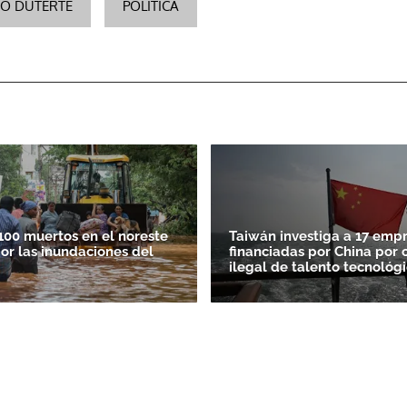
O DUTERTE
POLITICA
100 muertos en el noreste
Taiwán investiga a 17 emp
por las inundaciones del
financiadas por China por 
ilegal de talento tecnológ