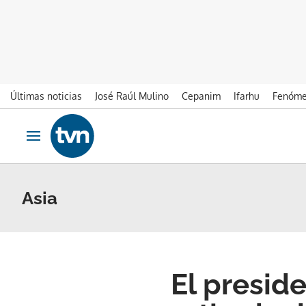
Últimas noticias
José Raúl Mulino
Cepanim
Ifarhu
Fenóme
Ir al contenido
Obrir navegació
Asia
El preside