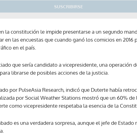
SUSCRIBIRSE
ien la constitución le impide presentarse a un segundo mand
lar en las encuestas que cuando ganó los comicios en 2016
fico en el país.
iado que sería candidato a vicepresidente, una operación d
ara librarse de posibles acciones de la justicia.
ado por PulseAsia Research, indicó que Duterte había retro
alizada por Social Weather Stations mostró que un 60% de 
erte como vicepresidente respetaba la esencia de la Constit
ábado es una verdadera sorpresa, aunque el jefe de Estado 
a.
Gracias por suscribirte a nuestro boletín.