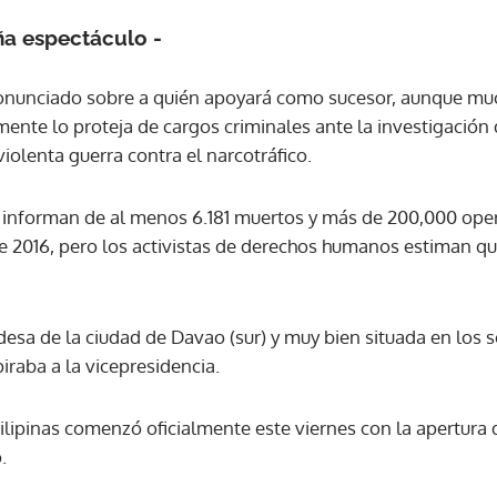
ña espectáculo -
ACEPTAR
onunciado sobre a quién apoyará como sucesor, aunque mu
emente lo proteja de cargos criminales ante la investigación
violenta guerra contra el narcotráfico.
les informan de al menos 6.181 muertos y más de 200,000 ope
de 2016, pero los activistas de derechos humanos estiman q
desa de la ciudad de Davao (sur) y muy bien situada en los 
iraba a la vicepresidencia.
lipinas comenzó oficialmente este viernes con la apertura d
.