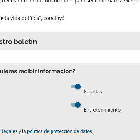
 del espíritu de la constitución" para ser candidato a vicepr
 la vida política", concluyó.
stro boletín
ieres recibir información?
Novelas
Entretenimiento
 legales
y la
política de protección de datos.