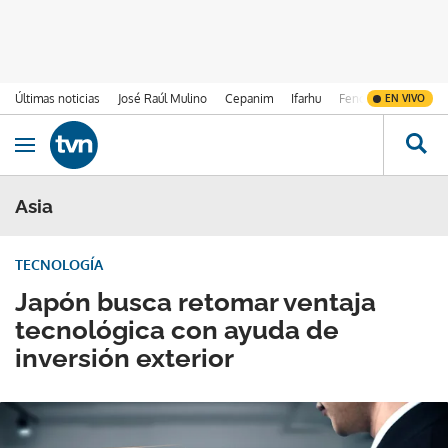
Últimas noticias
José Raúl Mulino
Cepanim
Ifarhu
Fenómeno de El Ni
EN VIVO
Ir al contenido
Obrir navegació
Asia
TECNOLOGÍA
Japón busca retomar ventaja
tecnológica con ayuda de
inversión exterior