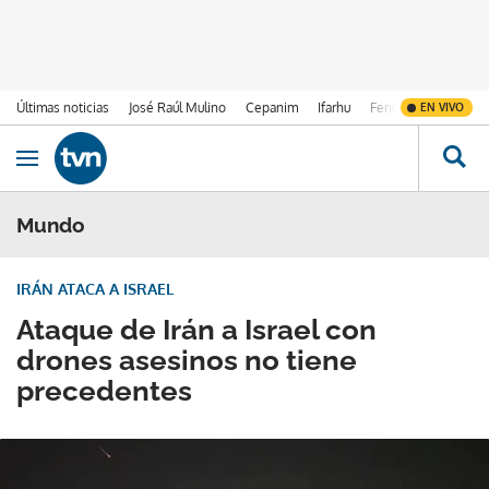
Últimas noticias
José Raúl Mulino
Cepanim
Ifarhu
Fenómeno de El Ni
EN VIVO
Ir al contenido
Obrir navegació
Mundo
IRÁN ATACA A ISRAEL
Ataque de Irán a Israel con
drones asesinos no tiene
precedentes