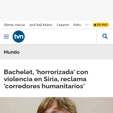
Últimas noticias
José Raúl Mulino
Cepanim
Ifarhu
Fenómeno de El Ni
EN VIVO
Ir al contenido
Obrir navegació
Mundo
Bachelet, 'horrorizada' con
violencia en Siria, reclama
'corredores humanitarios'