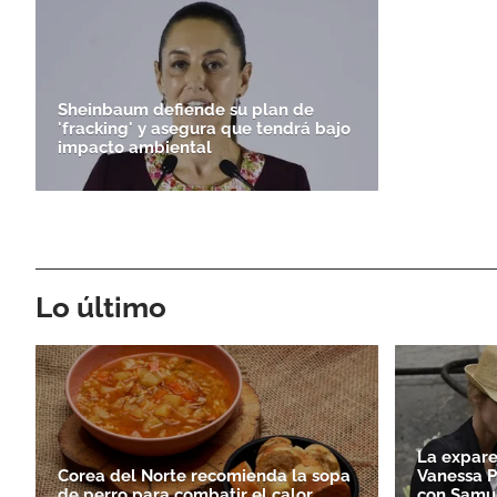
Sheinbaum defiende su plan de
'fracking' y asegura que tendrá bajo
impacto ambiental
Lo último
La expare
Corea del Norte recomienda la sopa
Vanessa P
de perro para combatir el calor
con Samue