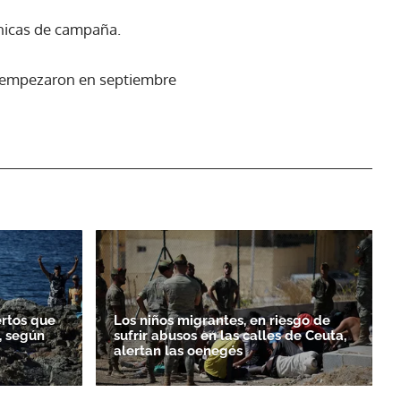
nicas de campaña.
ue empezaron en septiembre
ertos que
Los niños migrantes, en riesgo de
, según
sufrir abusos en las calles de Ceuta,
alertan las oenegés