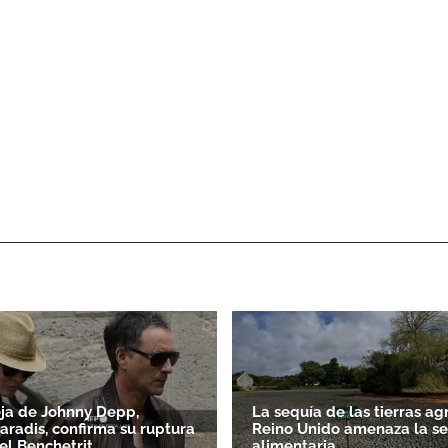
ja de Johnny Depp,
La sequía de las tierras ag
aradis, confirma su ruptura
Reino Unido amenaza la s
l Benchetrit
alimentaria