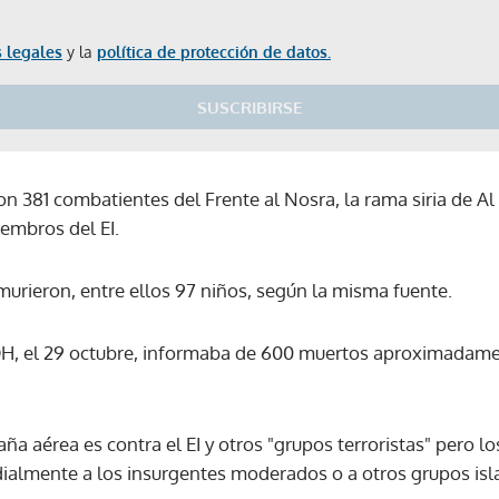
 legales
y la
política de protección de datos.
SUSCRIBIRSE
n 381 combatientes del Frente al Nosra, la rama siria de Al 
embros del EI.
 murieron, entre ellos 97 niños, según la misma fuente.
H, el 29 octubre, informaba de 600 muertos aproximadamen
a aérea es contra el EI y otros "grupos terroristas" pero l
almente a los insurgentes moderados o a otros grupos isl
Gracias por suscribirte a nuestro boletín.