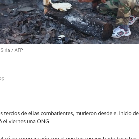
Siria
/
AFP
29
s tercios de ellas combatientes, murieron desde el inicio d
có el viernes una ONG.
uplicó en comparación con el que fue suministrado hace tre