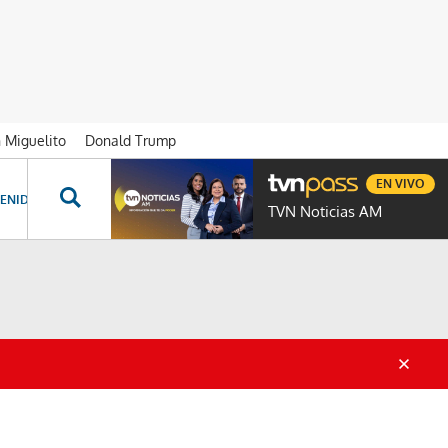
n Miguelito
Donald Trump
EN VIVO
ENIDOS ESPECIALES
NOVELAS
PROGRAMAS
GENTE TVN
PROG
TVN Noticias AM