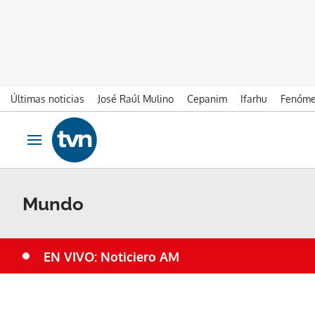
Últimas noticias
José Raúl Mulino
Cepanim
Ifarhu
Fenóme
Ir al contenido
Obrir navegació
Mundo
EN VIVO: Noticiero AM