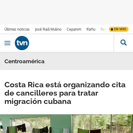
Últimas noticias
José Raúl Mulino
Cepanim
Ifarhu
Fenómeno de El Ni
EN VIVO
Ir al contenido
Obrir navegació
Centroamérica
Costa Rica está organizando cita
de cancilleres para tratar
migración cubana