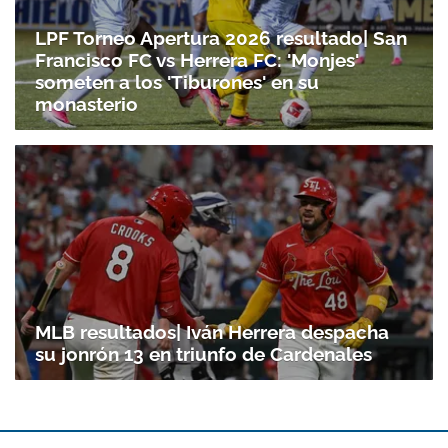
LPF Torneo Apertura 2026 resultado| San
Francisco FC vs Herrera FC: 'Monjes'
someten a los 'Tiburones' en su
monasterio
MLB resultados| Iván Herrera despacha
su jonrón 13 en triunfo de Cardenales
Gracias por suscribirte a nuestro boletín.
ACEPTAR