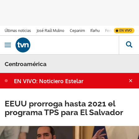
Últimas noticias
José Raúl Mulino
Cepanim
Ifarhu
Fenómeno de El Ni
EN VIVO
Ir al contenido
Obrir navegació
Centroamérica
EN VIVO: Noticiero Estelar
EEUU prorroga hasta 2021 el
programa TPS para El Salvador