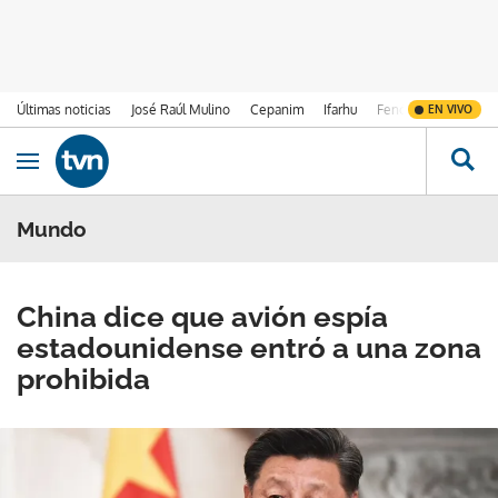
Últimas noticias
José Raúl Mulino
Cepanim
Ifarhu
Fenómeno de El Ni
EN VIVO
Ir al contenido
Obrir navegació
Mundo
China dice que avión espía
estadounidense entró a una zona
prohibida