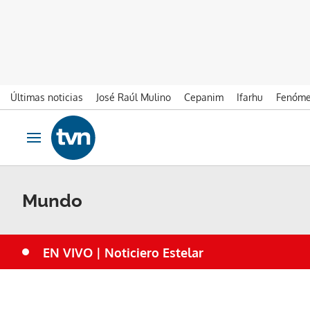
Últimas noticias
José Raúl Mulino
Cepanim
Ifarhu
Fenóme
Ir al contenido
Obrir navegació
Mundo
EN VIVO | Noticiero Estelar