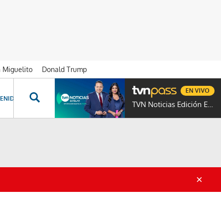
n Miguelito
Donald Trump
EN VIVO
ENIDOS ESPECIALES
NOVELAS
PROGRAMAS
GENTE TVN
PROG
TVN Noticias Edición Estelar