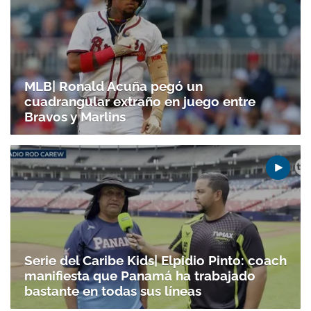
MLB| Ronald Acuña pegó un
cuadrangular extraño en juego entre
Bravos y Marlins
Serie del Caribe Kids| Elpidio Pinto: coach
manifiesta que Panamá ha trabajado
bastante en todas sus líneas