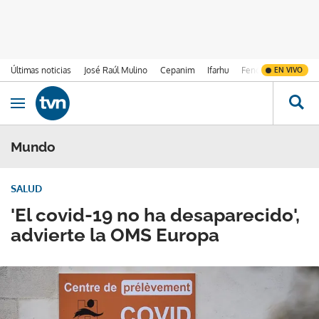
Últimas noticias
José Raúl Mulino
Cepanim
Ifarhu
Fenómeno de El Ni
EN VIVO
Ir al contenido
Obrir navegació
Mundo
SALUD
'El covid-19 no ha desaparecido',
advierte la OMS Europa