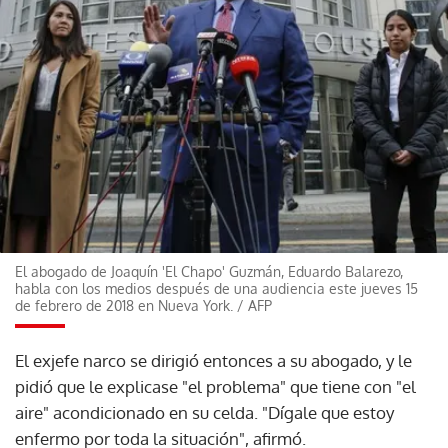
El abogado de Joaquín 'El Chapo' Guzmán, Eduardo Balarezo,
habla con los medios después de una audiencia este jueves 15
de febrero de 2018 en Nueva York.
/
AFP
El exjefe narco se dirigió entonces a su abogado, y le
pidió que le explicase "el problema" que tiene con "el
aire" acondicionado en su celda. "Dígale que estoy
enfermo por toda la situación", afirmó.