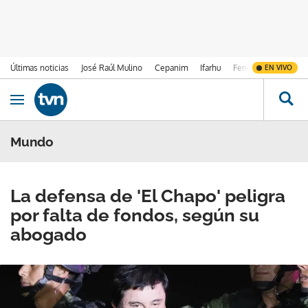
Últimas noticias
José Raúl Mulino
Cepanim
Ifarhu
Fenómeno de El Ni
EN VIVO
Ir al contenido
Obrir navegació
Mundo
La defensa de 'El Chapo' peligra
por falta de fondos, según su
abogado