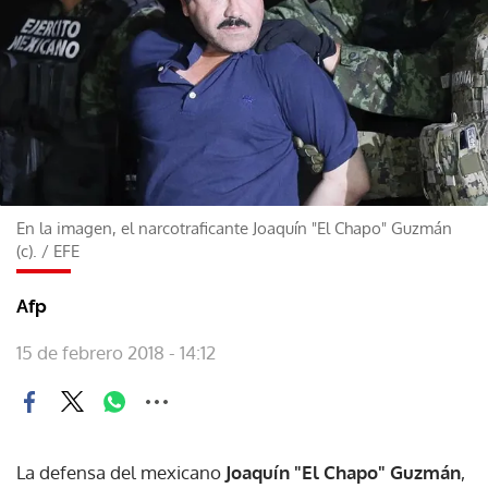
En la imagen, el narcotraficante Joaquín "El Chapo" Guzmán
(c).
/
EFE
Afp
15 de febrero 2018 - 14:12
La defensa del mexicano
Joaquín "El Chapo" Guzmán
,