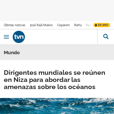
Últimas noticias
José Raúl Mulino
Cepanim
Ifarhu
Fenómeno de El Ni
EN VIVO
Ir al contenido
Obrir navegació
Mundo
Dirigentes mundiales se reúnen
en Niza para abordar las
amenazas sobre los océanos