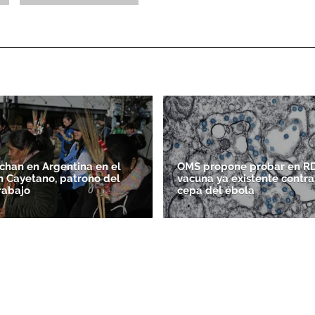
chan en Argentina en el
OMS propone probar en R
n Cayetano, patrono del
vacuna ya existente contra
rabajo
cepa del ébola