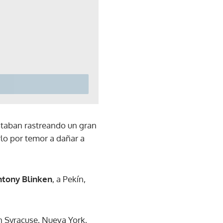
estaban rastreando un gran
rlo por temor a dañar a
ntony Blinken
, a Pekín,
n Syracuse, Nueva York,