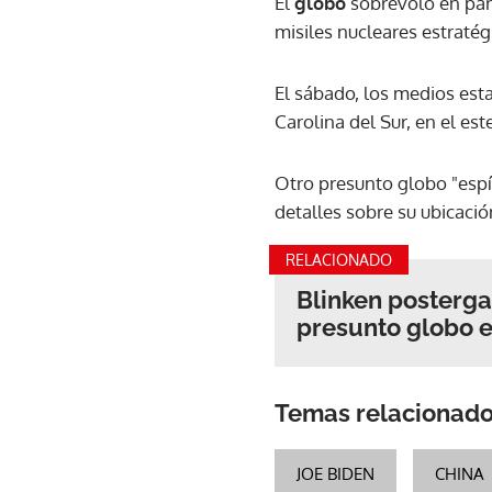
El
globo
sobrevoló en part
misiles nucleares estratég
El sábado, los medios est
Carolina del Sur, en el est
Otro presunto globo "espía
detalles sobre su ubicación
RELACIONADO
Blinken posterga 
presunto globo 
Temas relacionad
JOE BIDEN
CHINA