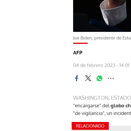
Joe Biden, presidente de Est
AFP
04 de febrero 2023 - 14:01
WASHINGTON, ESTADO
"encargarse" del
globo ch
"de vigilancia", un incide
RELACIONADO