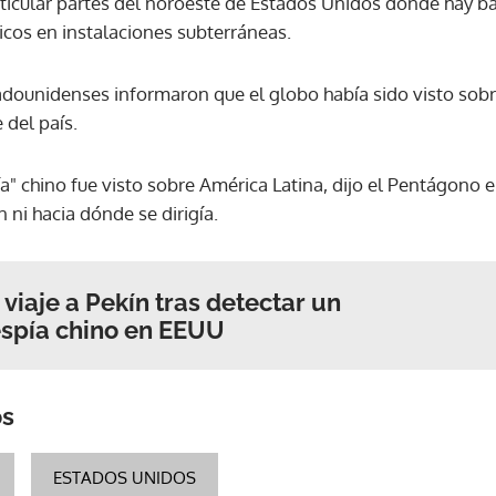
icular partes del noroeste de Estados Unidos donde hay ba
icos en instalaciones subterráneas.
adounidenses informaron que el globo había sido visto sobr
e del país.
" chino fue visto sobre América Latina, dijo el Pentágono e
 ni hacia dónde se dirigía.
viaje a Pekín tras detectar un
espía chino en EEUU
os
ESTADOS UNIDOS