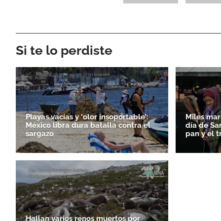
Si te lo perdiste
Playas vacías y ‘olor insoportable’:
Miles mar
México libra dura batalla contra el
día de Sa
sargazo
pan y el t
Hallan varios renos muertos por