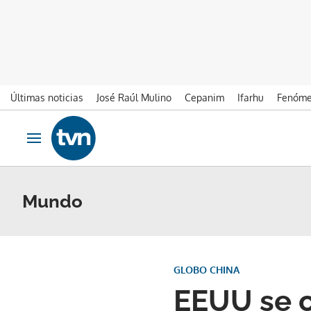
Últimas noticias
José Raúl Mulino
Cepanim
Ifarhu
Fenóme
Ir al contenido
Obrir navegació
Mundo
GLOBO CHINA
EEUU se o