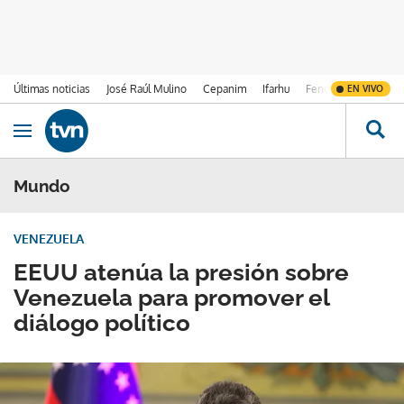
Últimas noticias
José Raúl Mulino
Cepanim
Ifarhu
Fenómeno de El Ni
EN VIVO
Ir al contenido
Obrir navegació
Mundo
VENEZUELA
EEUU atenúa la presión sobre
Venezuela para promover el
diálogo político