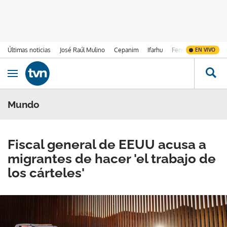
Últimas noticias
José Raúl Mulino
Cepanim
Ifarhu
Fenómeno de El Ni
EN VIVO
Ir al contenido
Obrir navegació
Mundo
Fiscal general de EEUU acusa a
migrantes de hacer 'el trabajo de
los cárteles'