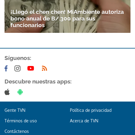
Gracias por suscribirte a nuestro boletín.
¡Llegó el chen chen! MiAmbiente autoriza
bono anual de B/.300 para sus
ACEPTAR
funcionarios
Síguenos:
Descubre nuestras apps:
Gente TVN
Política de privacidad
Términos de uso
Acerca de TVN
Contáctenos