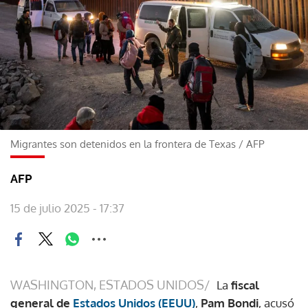
Migrantes son detenidos en la frontera de Texas
/
AFP
AFP
15 de julio 2025 - 17:37
WASHINGTON, ESTADOS UNIDOS/
La
fiscal
general de
Estados Unidos (EEUU)
,
Pam Bondi
, acusó