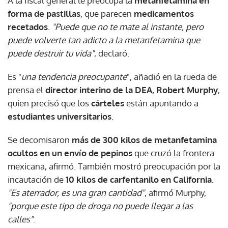
A la fiscal general le preocupa la
metanfetamina en
forma de pastillas
, que parecen
medicamentos
recetados
.
"Puede que no te mate al instante, pero
puede volverte tan adicto a la metanfetamina que
puede destruir tu vida"
, declaró.
Es "
una tendencia preocupante
", añadió en la rueda de
prensa el
director interino de la DEA, Robert Murphy
,
quien precisó que los
cárteles
están apuntando a
estudiantes universitarios
.
Se decomisaron
más de 300 kilos de metanfetamina
ocultos en un envío de pepinos
que cruzó la frontera
mexicana, afirmó. También mostró preocupación por la
incautación de
10 kilos de carfentanilo en California
.
"Es aterrador, es una gran cantidad"
, afirmó Murphy,
"porque este tipo de droga no puede llegar a las
calles"
.