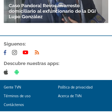
Caso Pandora| Revocan arresto
domiciliario al exfuncionario de la DGI
Lupo González
Síguenos:
Gracias por suscribirte a nuestro boletín.
Descubre nuestras apps:
ACEPTAR
Gente TVN
Política de privacidad
Términos de uso
Acerca de TVN
Contáctenos