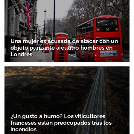
Una mujer es acusada de atacar con un
objeto punzante a cuatro hombres en
Londres
¿Un gusto a humo? Los viticultores
franceses están preocupados tras los
incendios