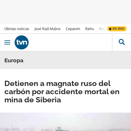
Últimas noticias
José Raúl Mulino
Cepanim
Ifarhu
Fenómeno de El Ni
EN VIVO
Ir al contenido
Obrir navegació
Europa
Detienen a magnate ruso del
carbón por accidente mortal en
mina de Siberia