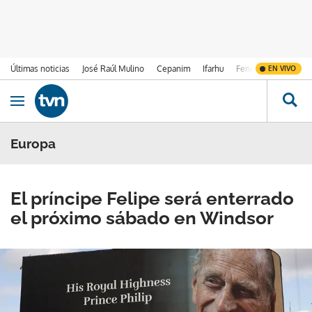
Últimas noticias
José Raúl Mulino
Cepanim
Ifarhu
Fenómeno de El Ni
EN VIVO
Ir al contenido
Obrir navegació
Europa
El príncipe Felipe será enterrado
el próximo sábado en Windsor