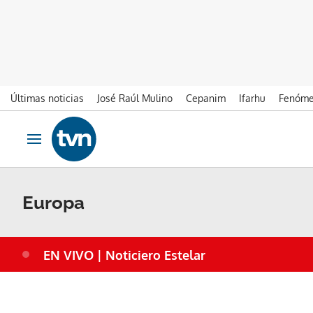
Últimas noticias
José Raúl Mulino
Cepanim
Ifarhu
Fenóme
Ir al contenido
Obrir navegació
Europa
EN VIVO | Noticiero Estelar