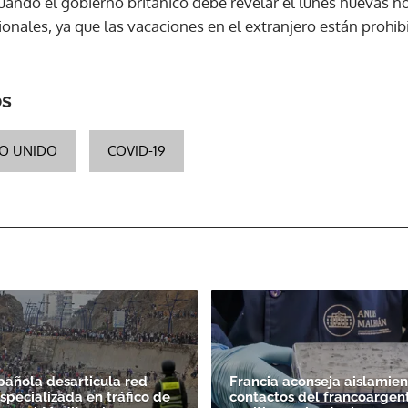
uando el gobierno británico debe revelar el lunes nuevas n
nales, ya que las vacaciones en el extranjero están prohibi
ACEPTAR
os
NO UNIDO
COVID-19
spañola desarticula red
Francia aconseja aislamien
specializada en tráfico de
contactos del francoargen