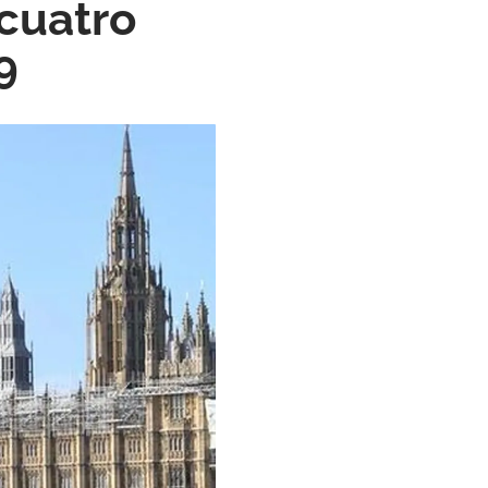
 cuatro
9