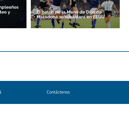
umpleaños
teo y
El balón de la Mano de Dios de
Maradona se subastará en EEUU
N
Contáctenos