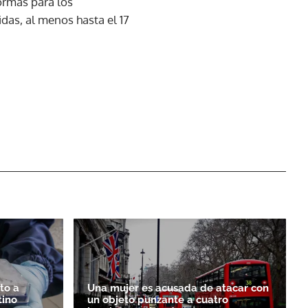
ormas para los
das, al menos hasta el 17
to a
Una mujer es acusada de atacar con
tino
un objeto punzante a cuatro