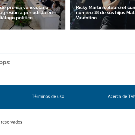
 de prensa venezolano
Ricky Martin celebró el c
agresión a periodista en
número 18 de sus hijos Mat
diálogo político
Valentino
pps:
Términos de uso
Acerca de TV
s reservados