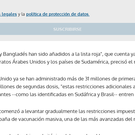
 legales
y la
política de protección de datos.
SUSCRIBIRSE
a y Bangladés han sido añadidos a la lista roja", que cuenta 
iratos Árabes Unidos y los países de Sudamérica, precisó el 
Unido ya se han administrado más de 31 millones de primera
millones de segundas dosis, "estas restricciones adicionales 
ntes --como las identificadas en Sudáfrica y Brasil-- entren 
comenzó a levantar gradualmente las restricciones impuest
ampaña de vacunación masiva, una de las más avanzadas del
Gracias por suscribirte a nuestro boletín.