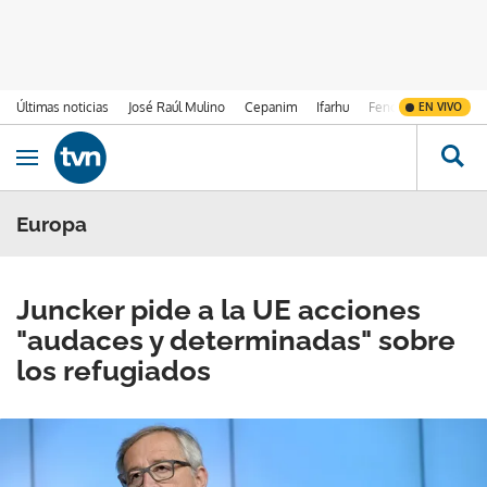
Últimas noticias
José Raúl Mulino
Cepanim
Ifarhu
Fenómeno de El Ni
EN VIVO
Ir al contenido
Obrir navegació
Europa
Juncker pide a la UE acciones
"audaces y determinadas" sobre
los refugiados