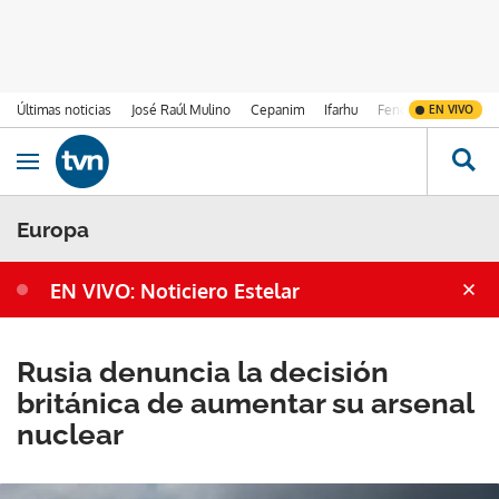
Últimas noticias
José Raúl Mulino
Cepanim
Ifarhu
Fenómeno de El Ni
EN VIVO
Ir al contenido
Obrir navegació
Europa
EN VIVO: Noticiero Estelar
Rusia denuncia la decisión
británica de aumentar su arsenal
nuclear