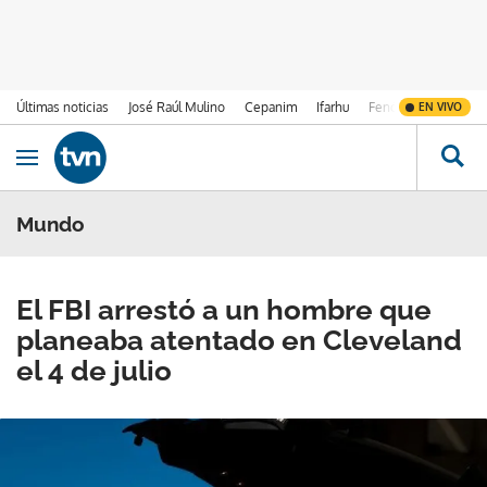
Últimas noticias
José Raúl Mulino
Cepanim
Ifarhu
Fenómeno de El Ni
EN VIVO
Ir al contenido
Obrir navegació
Mundo
El FBI arrestó a un hombre que
planeaba atentado en Cleveland
el 4 de julio