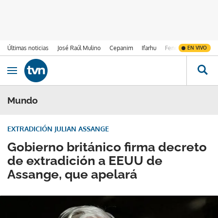
Últimas noticias
José Raúl Mulino
Cepanim
Ifarhu
Fenómeno de El Ni
EN VIVO
Ir al contenido
Obrir navegació
Mundo
EXTRADICIÓN JULIAN ASSANGE
Gobierno británico firma decreto
de extradición a EEUU de
Assange, que apelará