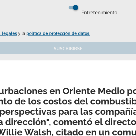
Entretenimiento
 legales
y la
política de protección de datos.
SUSCRIBIRSE
urbaciones en Oriente Medio po
to de los costos del combusti
s perspectivas para las compañí
 dirección", comentó el directo
 Willie Walsh, citado en un com
Gracias por suscribirte a nuestro boletín.