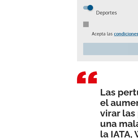
Deportes
Acepta las
condiciones
Las pert
el aumen
virar la
una mala
la IATA,