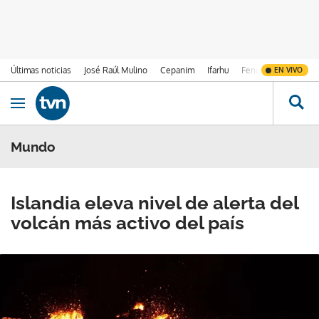
Últimas noticias
José Raúl Mulino
Cepanim
Ifarhu
Fenómeno de El Ni
EN VIVO
Ir al contenido
Obrir navegació
Mundo
Islandia eleva nivel de alerta del
volcán más activo del país