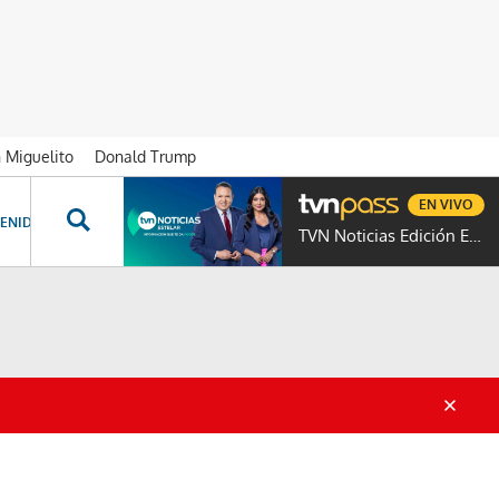
n Miguelito
Donald Trump
EN VIVO
ENIDOS ESPECIALES
NOVELAS
PROGRAMAS
GENTE TVN
PROG
TVN Noticias Edición Estelar