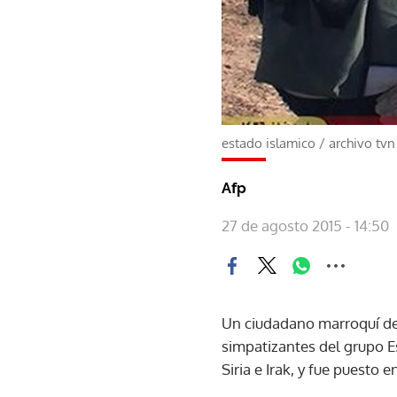
estado islamico
/
archivo tvn
Afp
27 de agosto 2015 - 14:50
Un ciudadano marroquí de
simpatizantes del grupo E
Siria e Irak, y fue puesto 