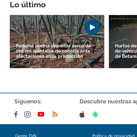
Lo último
Panamá podría importar cerca de
Hurtos de
100 mil quintales de cebolla ante
de vehícu
afectaciones en la producción
de Betani
Síguenos:
Descubre nuestras a
Gente TVN
Política de privacidad