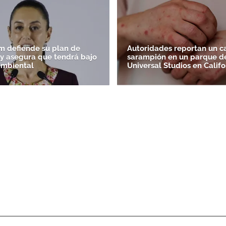
 defiende su plan de
Autoridades reportan un c
' y asegura que tendrá bajo
sarampión en un parque d
ambiental
Universal Studios en Califo