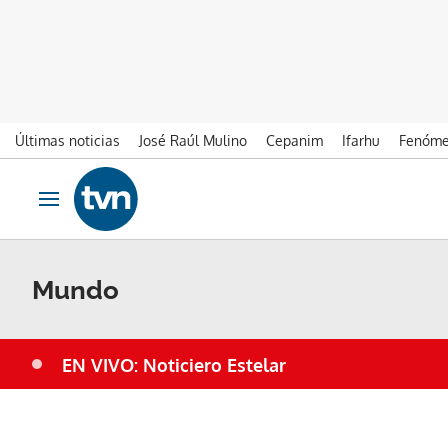
Últimas noticias
José Raúl Mulino
Cepanim
Ifarhu
Fenóme
Ir al contenido
Obrir navegació
Mundo
EN VIVO: Noticiero Estelar