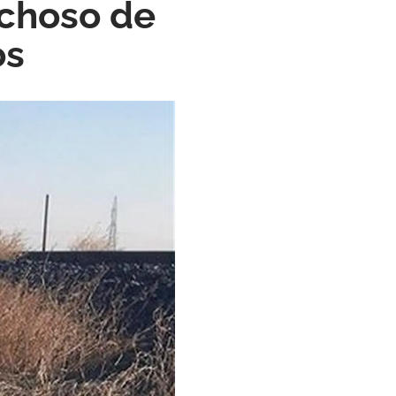
echoso de
os