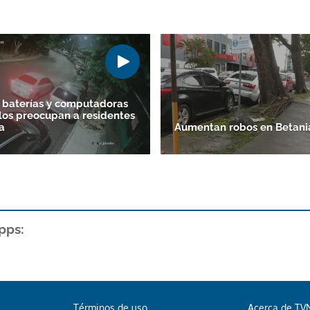
 baterías y computadoras
los preocupan a residentes
a
Aumentan robos en Betani
pps:
Términos de uso
Acerca de TV