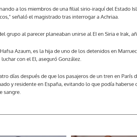
nando a los miembros de una filial sirio-iraquí del Estado 
os," señaló el magistrado tras interrogar a Achriaa.
ACEPTAR
 grupo al parecer planeaban unirse al EI en Siria e Irak, aña
Hafsa Azaum, es la hija de uno de los detenidos en Marruec
 luchar con el EI, aseguró González.
atro días después de que los pasajeros de un tren en Parí
do y residente en España, evitando lo que podía haberse c
e sangre.