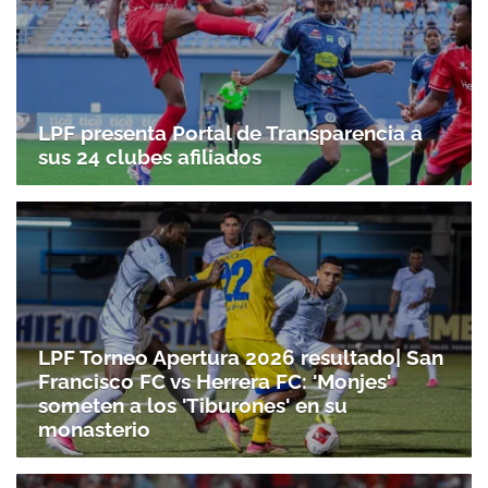
LPF presenta Portal de Transparencia a
sus 24 clubes afiliados
LPF Torneo Apertura 2026 resultado| San
Francisco FC vs Herrera FC: 'Monjes'
someten a los 'Tiburones' en su
monasterio