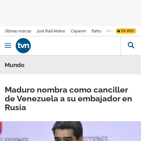
Últimas noticias
José Raúl Mulino
Cepanim
Ifarhu
Fenómeno de El Ni
EN VIVO
Ir al contenido
Obrir navegació
Mundo
Maduro nombra como canciller
de Venezuela a su embajador en
Rusia