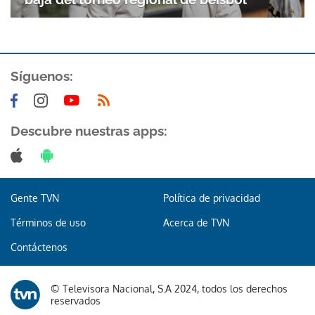
Síguenos:
Descubre nuestras apps:
Gente TVN
Política de privacidad
Términos de uso
Acerca de TVN
Contáctenos
© Televisora Nacional, S.A 2024, todos los derechos
Gracias por suscribirte a nuestro boletín.
reservados